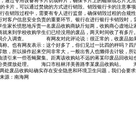
法，通过专用设备将卡片切成碎片，确保卡片上的磁条或芯片无法
理的卡片，可以通过焚烧的方式进行销毁。销毁银行卡的注意事项
银行在销毁过程中，需要有专人进行监督，确保销毁过程的合规性
行对客户信息安全负责的重要环节。银行在进行银行卡销毁时，
学生家长愤怒地斥责一名废品收购商缺斤短两，收购商心虚地让
来到学校收购学生们已经没用的废品，两天时间收了有多斤。
理局介入调查。 有网友对此评论说：很正常的，收废品如果
是搞称。也有网友表示：这个好多了，你们见过一比四的秤吗
零散，所以操作起来空间非常大，一般出售人也懒得去计较，所
油渍引来一些苍蝇聚集。距离该收购站不远的蒋某印废品回收站
行分类摆放处理。 海口市桂林洋美善路李某废品收购站。 
这两处废品收购站确实存在安全隐患和环境卫生问题，我们会要
来源：南海网