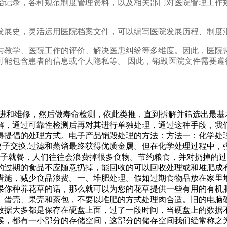
始记录，各种规范制度管理资料，以及相关部门对医院管理工作
发展史，灵活运用医院档案文件，可以编写医院发展历程、制度
与教学、医院工作的评价、解决医患纠纷等多维度。因此，医院
可能包含患者的信息或个人隐私等。 因此，销毁医院文件需要遵
改进和维修，然后做寿命检测，依此类推，直到拆解并筛选出最
解，通过可靠性检测后再对其进行单独处理，通过这种手段，我
得提倡的处理方式。电子产品销毁处理的方法：方法一：化学处
.离子交换.过滤和蒸馏最终获得优质金属。但在化学处理过程中
馆子就餐，人们往往会浪费掉很多食物。节约粮食，并对扔掉的
的过期的食品不应随意扔掉，能回收的可以回收处理或和堆肥成
措施，减少食品浪费。一、堆肥处理。假如过期食物品放在家里
果你种养花草的话，那么就可以为您的花草提供一些有用的有机
、蛋壳、果壳和茶包，不要以堆肥的方式处理肉合适。旧的电脑
数据大多都是保存在硬盘上面，过了一段时间，当硬盘上的数据
候，都有一小部分的存储空间，这部分的储存空间我们经常称之