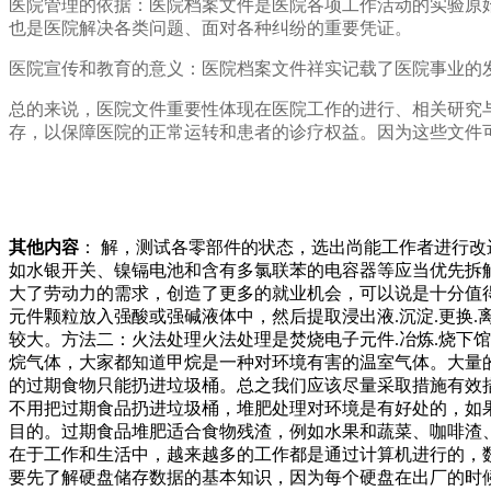
医院管理的依据：医院档案文件是医院各项工作活动的实验原
也是医院解决各类问题、面对各种纠纷的重要凭证。
医院宣传和教育的意义：医院档案文件祥实记载了医院事业的
总的来说，医院文件重要性体现在医院工作的进行、相关研究
存，以保障医院的正常运转和患者的诊疗权益。因为这些文件
其他内容
： 解，测试各零部件的状态，选出尚能工作者进行
如水银开关、镍镉电池和含有多氯联苯的电容器等应当优先拆
大了劳动力的需求，创造了更多的就业机会，可以说是十分值
元件颗粒放入强酸或强碱液体中，然后提取浸出液.沉淀.更换
较大。方法二：火法处理火法处理是焚烧电子元件.冶炼.烧下
烷气体，大家都知道甲烷是一种对环境有害的温室气体。大量
的过期食物只能扔进垃圾桶。总之我们应该尽量采取措施有效
不用把过期食品扔进垃圾桶，堆肥处理对环境是有好处的，如
目的。过期食品堆肥适合食物残渣，例如水果和蔬菜、咖啡渣
在于工作和生活中，越来越多的工作都是通过计算机进行的，
要先了解硬盘储存数据的基本知识，因为每个硬盘在出厂的时