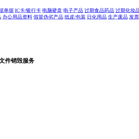
据单据
IC卡/银行卡
电脑硬盘
电子产品
过期食品药品
过期化妆
品
办公用品资料
假冒伪劣产品
纸皮/包装
日化用品
生产废品
发票
文件销毁服务