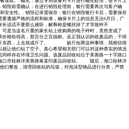
被读取。. 磁化：通过专用设备对卡片进行磁化处理，使卡片上
. 销毁前需确认：在进行销毁处理前，银行需要再次与客户确
和安全性。. 销毁记录需保存：银行在销毁银行卡后，需要保存
需要遵循严格的流程和标准，确保卡片上的信息无法6月日，广
家长说话不要那么难听，解释称是螺丝掉了才导致秤不
可是当这名斤重的家长站上收购商的电子秤时，竟然变成了
价格给得高，那百分之百搞称。反正我认识的收废品的，干得
？四斤东西，上去就成斤了。 缺斤短两这种事情，我相信很
以就让他们钻了空子。真心希望相关部门可以对这种查实的情况
也同样存在环境卫生问题。该废品回收站位于美善路一十字路口
海口市桂林洋美善路蒋某印废品回收站。 随后，海口桂林洋
求他们整改，清理回收站的垃圾，对泡沫型物品进行分类，严禁