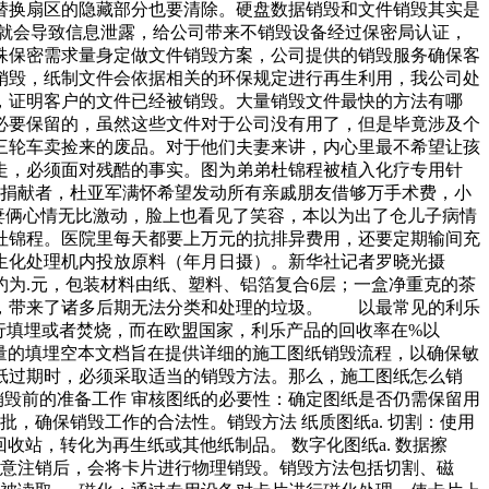
替换扇区的隐藏部分也要清除。硬盘数据销毁和文件销毁其实是
就会导致信息泄露，给公司带来不销毁设备经过保密局认证，
殊保密需求量身定做文件销毁方案，公司提供的销毁服务确保客
销毁，纸制文件会依据相关的环保规定进行再生利用，我公司处
，证明客户的文件已经被销毁。大量销毁文件最快的方法有哪
必要保留的，虽然这些文件对于公司没有用了，但是毕竟涉及个
三轮车卖捡来的废品。对于他们夫妻来讲，内心里最不希望让孩
走，必须面对残酷的事实。图为弟弟杜锦程被植入化疗专用针
的捐献者，杜亚军满怀希望发动所有亲戚朋友借够万手术费，小
妻俩心情无比激动，脸上也看见了笑容，本以为出了仓儿子病情
杜锦程。医院里每天都要上万元的抗排异费用，还要定期输间充
圾生化处理机内投放原料（年月日摄）。新华社记者罗晓光摄
为.元，包装材料由纸、塑料、铝箔复合6层；一盒净重克的茶
，带来了诸多后期无法分类和处理的垃圾。 以最常见的利乐
行填埋或者焚烧，而在欧盟国家，利乐产品的回收率在%以
量的填埋空本文档旨在提供详细的施工图纸销毁流程，以确保敏
纸过期时，必须采取适当的销毁方法。那么，施工图纸怎么销
销毁前的准备工作 审核图纸的必要性：确定图纸是否仍需保留用
，确保销毁工作的合法性。销毁方法 纸质图纸a. 切割：使用
收站，转化为再生纸或其他纸制品。 数字化图纸a. 数据擦
户同意注销后，会将卡片进行物理销毁。销毁方法包括切割、磁