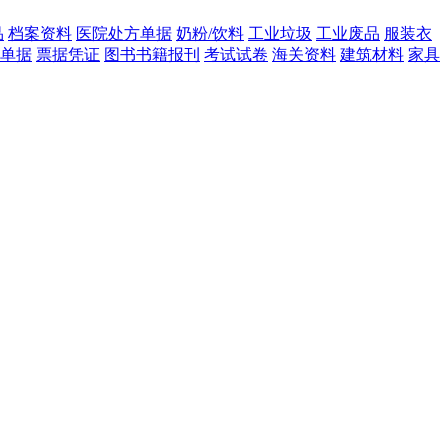
品
档案资料
医院处方单据
奶粉/饮料
工业垃圾
工业废品
服装衣
单据
票据凭证
图书书籍报刊
考试试卷
海关资料
建筑材料
家具