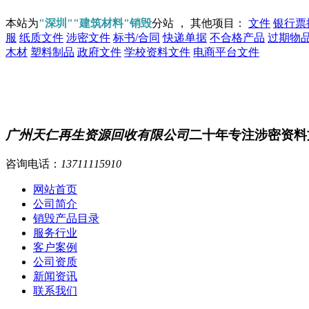
本站为
"深圳""建筑材料"销毁
分站 ， 其他项目：
文件
银行票
服
纸质文件
涉密文件
标书/合同
快递单据
不合格产品
过期物
木材
塑料制品
政府文件
学校资料文件
电商平台文件
广州天仁再生资源回收有限公司
二十年专注涉密资料
咨询电话：
13711115910
网站首页
公司简介
销毁产品目录
服务行业
客户案例
公司资质
新闻资讯
联系我们