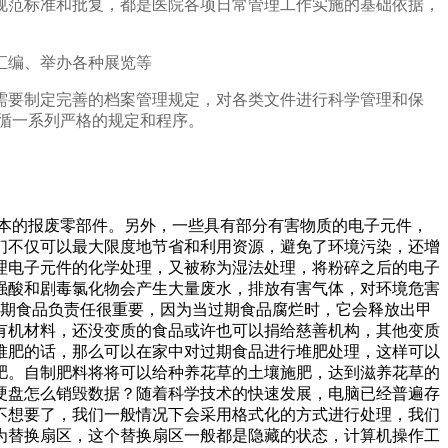
规范标准和批复，都是医院各项日常管理工作实施的基础依据，
汇编、举办各种展览等
需要制定完善的档案管理规定，对各类文件进行科学管理和保
循一系列严格的规定和程序。
基本的报废零部件。另外，一些具有部分有害物质的电子元件，
们不仅可以最大限度地节省和利用资源，避免了环境污染，还增
理电子元件的化学处理，又被称为湿法处理，将粉碎之后的电子
，强酸和剧毒氯化物会产生大量废水，排放有害气体，对环境危害
过期食品负责任很重要，因为当过期食品腐烂时，它会释放出甲
有机材料，还没变质的食品或许也可以捐给慈善机构，其他变质
堆肥的话，那么可以在家中对过期食品进行堆肥处理，这样可以
肥。自制肥料将将可以给种养花草的土壤施肥，达到滋养花草的
硬盘怎么销毁数据？随着科学技术的快速发展，电脑已经普遍存
不想要了，我们一般情况下会采用格式化的方式进行处理，我们
为替换扇区，这个替换扇区一般都是隐藏的状态，计算机操作工