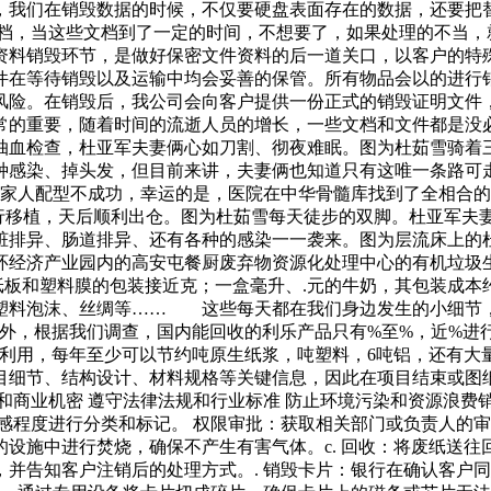
，我们在销毁数据的时候，不仅要硬盘表面存在的数据，还要把
文档，当这些文档到了一定的时间，不想要了，如果处理的不当，
资料销毁环节，是做好保密文件资料的后一道关口，以客户的特
件在等待销毁以及运输中均会妥善的保管。所有物品会以的进行
风险。在销毁后，我公司会向客户提供一份正式的销毁证明文件
常的重要，随着时间的流逝人员的增长，一些文档和文件都是没
抽血检查，杜亚军夫妻俩心如刀割、彻夜难眠。图为杜茹雪骑着
种感染、掉头发，但目前来讲，夫妻俩也知道只有这唯一条路可
于家人配型不成功，幸运的是，医院在中华骨髓库找到了全相合
强行移植，天后顺利出仓。图为杜茹雪每天徒步的双脚。杜亚军夫
脏排异、肠道排异、还有各种的感染一一袭来。图为层流床上的
循环经济产业园内的高安屯餐厨废弃物资源化处理中心的有机垃
板和塑料膜的包装接近克；一盒毫升、.元的牛奶，其包装成本约
、塑料泡沫、丝绸等…… 这些每天都在我们身边发生的小细节
收外，根据我们调查，国内能回收的利乐产品只有%至%，近%进
生利用，每年至少可以节约吨原生纸浆，吨塑料，6吨铝，还有大
目细节、结构设计、材料规格等关键信息，因此在项目结束或图
和商业机密 遵守法律法规和行业标准 防止环境污染和资源浪费
感程度进行分类和标记。 权限审批：获取相关部门或负责人的审批
的设施中进行焚烧，确保不产生有害气体。c. 回收：将废纸送往回
宜，并告知客户注销后的处理方式。. 销毁卡片：银行在确认客