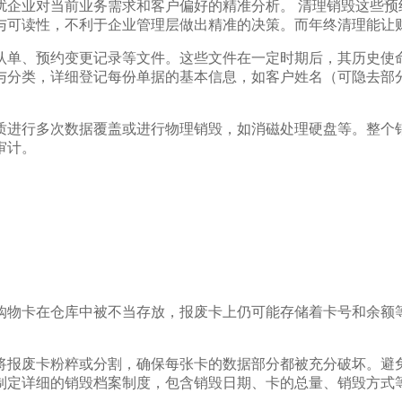
扰企业对当前业务需求和客户偏好的精准分析。 清理销毁这些预
与可读性，不利于企业管理层做出精准的决策。而年终清理能让
认单、预约变更记录等文件。这些文件在一定时期后，其历史使命
与分类，详细登记每份单据的基本信息，如客户姓名（可隐去部
质进行多次数据覆盖或进行物理销毁，如消磁处理硬盘等。整个
审计。
购物卡在仓库中被不当存放，报废卡上仍可能存储着卡号和余额
将报废卡粉粹或分割，确保每张卡的数据部分都被充分破坏。避
制定详细的销毁档案制度，包含销毁日期、卡的总量、销毁方式