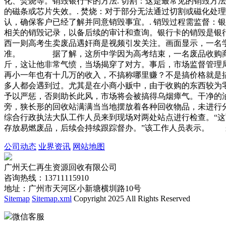
化、焚烧等。销毁银行卡的方法. 切割：这是最常见的销毁方
的磁条或芯片失效。. 焚烧：对于部分无法通过切割或磁化处
认，确保客户已经了解并同意销毁事宜。. 销毁过程需监督：
相关的销毁记录，以备后续的审计和查询。银行卡的销毁是银
西一则高考生卖废品遇奸商是视频引发关注。画面显示，一名
准。 据了解，这所中学因为高考结束，一名废品收购商就
斤，这让他非常气愤，当场揭穿了对方。事后，市场监督管
再小一年也有十几万的收入，不搞称哪里赚？不是搞价格就
多人都会遇到过。尤其是在小商小贩中，由于收购的东西较为
予以严惩，否则助长此风，市场将会被搞得乌烟瘴气。干净的
旁，狭长形的回收站满满当当地摆放着各种回收物品，未进
综合行政执法大队工作人员来到现场对两处站点进行检查。“
存放易燃废品，后续会持续跟踪督办。”该工作人员表示。 
公司动态
业界资讯
网站地图
广州天仁再生资源回收有限公司
咨询热线：13711115910
地址：广州市天河区小新塘横圳路10号
Sitemap
Sitemap.xml
Copyright 2025 All Rights Reserved
微信客服