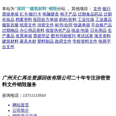
本站为
"深圳""建筑材料"销毁
分站 ， 其他项目：
文件
银行
票据单据
IC卡/银行卡
电脑硬盘
电子产品
过期食品药品
过期
化妆品
档案资料
医院处方单据
奶粉/饮料
工业垃圾
工业废品
服装衣服
纸质文件
涉密文件
标书/合同
快递单据
不合格产品
过期物品
办公用品资料
假冒伪劣产品
纸皮/包装
日化用品
生
产废品
发票单据
票据凭证
图书书籍报刊
考试试卷
海关资料
建筑材料
家具木材
塑料制品
政府文件
学校资料文件
电商平
台文件
广州天仁再生资源回收有限公司
二十年专注涉密资
料文件销毁服务
咨询电话：
13711115910
网站首页
公司简介
销毁产品目录