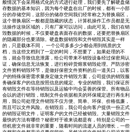
般情况下会采用格式化的方式进行处理，我们要先了解硬盘储
存数据的基本知识，因为每个硬盘在出厂的时候，都有一小部
分的存储空间，这部分的储存空间我们经常称之为替换扇区，
这个替换扇区一般都是隐藏的状态，计算机操作工作员都是无
法操作这块区域的，只有厂家可以访问，由此可见，我们在销
毁数据的时候，不仅要硬盘表面存在的数据，还要把替换扇区
的隐藏部分也要清除。硬盘数据销毁和文件销毁其实是一样
的，只是载体不同， 一个公司多多少少都会用到纸质的文
档，当这些文档到了一定的时间，不想要了，如果处理的不
当，就会导致信息泄露，给公司带来不销毁设备经过保密局认
证，确保信息无法恢复，进行粉碎货熔浆销毁处理。严防涉密
文件资料销毁环节，是做好保密文件资料的后一道关口，以客
户的特殊保密需求量身定做文件销毁方案，公司提供的销毁服
务确保客户的信息按照信息的规定、专业的销毁，我们保证所
有销毁文件在等待销毁以及运输中均会妥善的保管。所有物品
会以的进行销毁，纸制文件会依据相关的环保规定进行再生利
用，我公司处理文件销毁不仅方便、简单、环保、价格低廉，
而且可以文件风险。在销毁后，我公司会向客户提供一份正式
的销毁证明文件，证明客户的文件已经被销毁。大量销毁文件
最快的方法有哪些？秘密对于谁来说都是有，特别是公司的一
些机密文件就非常的重要，随着时间的流逝人员的增长，一些