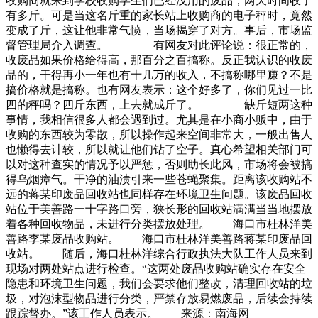
收购商就来到学校收购学生们已经没用的废品，两天时间收了
有多斤。可是当这名斤重的家长站上收购商的电子秤时，竟然
变成了斤，这让他非常气愤，当场揭穿了对方。事后，市场监
督管理局介入调查。 有网友对此评论说：很正常的，
收废品如果价格给得高，那百分之百搞称。反正我认识的收废
品的，干得再小一年也有十几万的收入，不搞称哪里赚？不是
搞价格就是搞称。也有网友表示：这个好多了，你们见过一比
四的秤吗？四斤东西，上去就成斤了。 缺斤短两这种
事情，我相信很多人都会遇到过。尤其是在小商小贩中，由于
收购的东西较为零散，所以操作起来空间非常大，一般出售人
也懒得去计较，所以就让他们钻了空子。真心希望相关部门可
以对这种查实的情况予以严惩，否则助长此风，市场将会被搞
得乌烟瘴气。干净的油渍引来一些苍蝇聚集。距离该收购站不
远的蒋某印废品回收站也同样存在环境卫生问题。该废品回收
站位于美善路一十字路口旁，狭长形的回收站满满当当地摆放
着各种回收物品，未进行分类摆放处理。 海口市桂林洋美
善路李某废品收购站。 海口市桂林洋美善路蒋某印废品回
收站。 随后，海口桂林洋综合行政执法大队工作人员来到
现场对两处站点进行检查。“这两处废品收购站确实存在安全
隐患和环境卫生问题，我们会要求他们整改，清理回收站的垃
圾，对泡沫型物品进行分类，严禁存放易燃废品，后续会持续
跟踪督办。”该工作人员表示。 来源：南海网