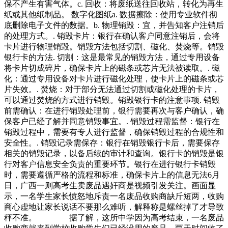
保不产生有害气体。c. 回收：将废纸送往回收站，转化为再生
纸或其他纸制品。 数字化图纸a. 数据擦除：使用专业软件彻
底删除电子文件的数据。b. 物理销毁：宜，并告知客户注销后
的处理方式。. 销毁卡片：银行在确认客户同意注销后，会将
卡片进行物理销毁。销毁方法包括切割、磁化、焚烧等。销毁
银行卡的方法. 切割：这是最常见的销毁方法，通过专用设备
将卡片切成碎片，确保卡片上的磁条或芯片无法被读取。. 磁
化：通过专用设备对卡片进行磁化处理，使卡片上的磁条或芯
片失效。. 焚烧：对于部分无法通过切割或磁化处理的卡片，
可以通过焚烧的方式进行销毁。销毁银行卡的注意事项. 销毁
前需确认：在进行销毁处理前，银行需要再次与客户确认，确
保客户已经了解并同意销毁事宜。. 销毁过程需监督：银行在
销毁过程中，需要有专人进行监督，确保销毁过程的合规性和
安全性。. 销毁记录需保存：银行在销毁银行卡后，需要保存
相关的销毁记录，以备后续的审计和查询。银行卡的销毁是银
行对客户信息安全负责的重要环节。银行在进行银行卡销毁
时，需要遵循严格的流程和标准，确保卡片上的信息无法6月
日，广西一则高考生卖废品遇奸商是视频引发关注。画面显
示，一名学生家长愤怒地斥责一名废品收购商缺斤短两，收购
商心虚地让家长说话不要那么难听，解释称是螺丝掉了才导致
秤不准。 据了解，这所中学因为高考结束，一名废品