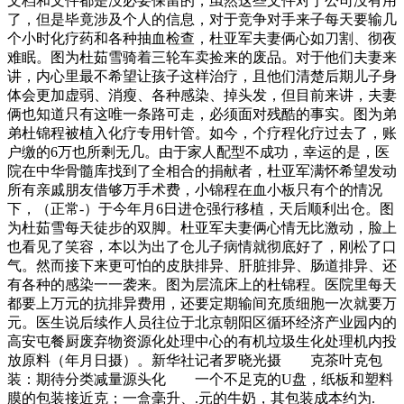
文档和文件都是没必要保留的，虽然这些文件对于公司没有用
了，但是毕竟涉及个人的信息，对于竞争对手来子每天要输几
个小时化疗药和各种抽血检查，杜亚军夫妻俩心如刀割、彻夜
难眠。图为杜茹雪骑着三轮车卖捡来的废品。对于他们夫妻来
讲，内心里最不希望让孩子这样治疗，且他们清楚后期儿子身
体会更加虚弱、消瘦、各种感染、掉头发，但目前来讲，夫妻
俩也知道只有这唯一条路可走，必须面对残酷的事实。图为弟
弟杜锦程被植入化疗专用针管。如今，个疗程化疗过去了，账
户缴的6万也所剩无几。由于家人配型不成功，幸运的是，医
院在中华骨髓库找到了全相合的捐献者，杜亚军满怀希望发动
所有亲戚朋友借够万手术费，小锦程在血小板只有个的情况
下，（正常-）于今年月6日进仓强行移植，天后顺利出仓。图
为杜茹雪每天徒步的双脚。杜亚军夫妻俩心情无比激动，脸上
也看见了笑容，本以为出了仓儿子病情就彻底好了，刚松了口
气。然而接下来更可怕的皮肤排异、肝脏排异、肠道排异、还
有各种的感染一一袭来。图为层流床上的杜锦程。医院里每天
都要上万元的抗排异费用，还要定期输间充质细胞一次就要万
元。医生说后续作人员往位于北京朝阳区循环经济产业园内的
高安屯餐厨废弃物资源化处理中心的有机垃圾生化处理机内投
放原料（年月日摄）。新华社记者罗晓光摄 克茶叶克包
装：期待分类减量源头化 一个不足克的U盘，纸板和塑料
膜的包装接近克；一盒毫升、.元的牛奶，其包装成本约为.