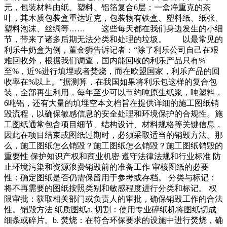
元，包装材料由纸、塑料、铝箔复合6层；一盒净重克的茶
叶，其木质包装盒重达近克，包装物有铁盒、塑料纸、纸张、
塑料泡沫、丝绸等…… 这些每天都在我们身边发生的小细
节，带来了诸多后期无法分类和处理的垃圾。 以最常见的
利乐牛奶盒为例，董金狮告诉记者：“除了利乐公司自己在艰
难回收外，根据我们调查，国内能回收的利乐产品只有%
至%，近%进行填埋或者焚烧，而在欧盟国家，利乐产品的回
收率在%以上。”据测算，在我国如果将利乐包这样的复合包
装，全部再生利用，每年至少可以节约吨原生纸浆，吨塑料，
6吨铝，还有大量的填埋空本文档旨在提供详细的施工图纸销
毁流程，以确保敏感信息的安全处理和环境保护的合规性。施
工图纸通常包含项目细节、结构设计、材料规格等关键信息，
因此在项目结束或图纸过期时，必须采取适当的销毁方法。那
么，施工图纸怎么销毁？施工图纸怎么销毁？施工图纸销毁的
重要性 保护知识产权和商业机密 遵守法律法规和行业标准 防
止环境污染和资源浪费销毁前的准备工作 审核图纸的必要
性：确定图纸是否仍需保留用于参考或存档。 分类与标记：
将不再需要的图纸按照类别和敏感程度进行分类和标记。 权
限审批：获取相关部门或负责人的审批，确保销毁工作的合法
性。销毁方法 纸质图纸a. 切割：使用专业碎纸机将图纸切成
细条或碎片。b. 焚烧：在符合环保要求的设施中进行焚烧，确