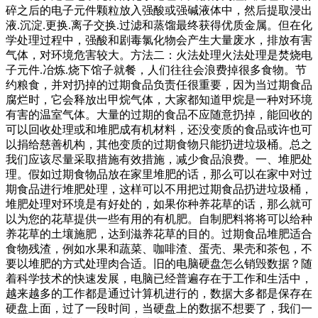
碎之后的电子元件颗粒放入强酸或强碱液体中，然后提取浸出
液.沉淀.更换.离子交换.过滤和蒸馏最终获得优质金属。但在化
学处理过程中，强酸和剧毒氯化物会产生大量废水，排放有害
气体，对环境危害较大。方法二：火法处理火法处理是焚烧电
子元件.冶炼.烧下馆子就餐，人们往往会浪费掉很多食物。节
约粮食，并对扔掉的过期食品负责任很重要，因为当过期食品
腐烂时，它会释放出甲烷气体，大家都知道甲烷是一种对环境
有害的温室气体。大量的过期的食品不应随意扔掉，能回收的
可以回收处理或和堆肥成有机材料，还没变质的食品或许也可
以捐给慈善机构，其他变质的过期食物只能扔进垃圾桶。总之
我们应该尽量采取措施有效措施，减少食品浪费。一、堆肥处
理。假如过期食物品放在家里堆肥的话，那么可以在家中对过
期食品进行堆肥处理，这样可以不用把过期食品扔进垃圾桶，
堆肥处理对环境是有好处的，如果你种养花草的话，那么就可
以为您的花草提供一些有用的有机肥。自制肥料将将可以给种
养花草的土壤施肥，达到滋养花草的目的。过期食品堆肥适合
食物残渣，例如水果和蔬菜、咖啡渣、蛋壳、果壳和茶包，不
要以堆肥的方式处理肉合适。旧的电脑硬盘怎么销毁数据？随
着科学技术的快速发展，电脑已经普遍存在于工作和生活中，
越来越多的工作都是通过计算机进行的，数据大多都是保存在
硬盘上面，过了一段时间，当硬盘上的数据不想要了，我们一